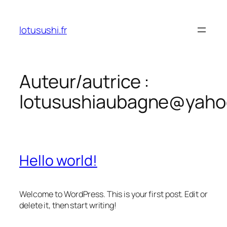
Aller
au
lotusushi.fr
contenu
Auteur/autrice :
lotusushiaubagne@yaho
Hello world!
Welcome to WordPress. This is your first post. Edit or
delete it, then start writing!